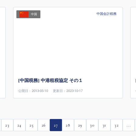
中国会計税務
中国
[中国税務] 中港租税協定 その１
公開日：2013-05-10
更新日：2023-10-17
23
24
25
26
27
28
29
30
31
32
...