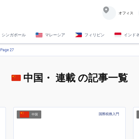
オフィス
シンガポール
マレーシア
フィリピン
インド
Page 27
中国
・ 連載 の記事一覧
国際税務入門
中国