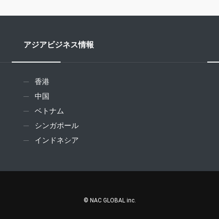
アジアビジネス情報
香港
中国
ベトナム
シンガポール
インドネシア
© NAC GLOBAL inc.