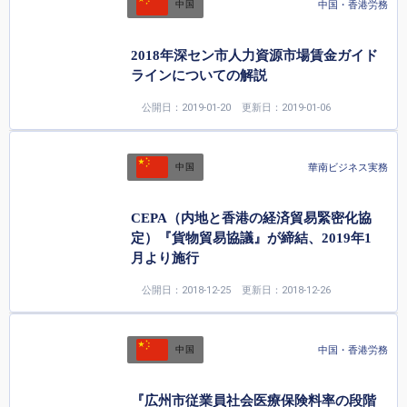
中国・香港労務
中国
2018年深セン市人力資源市場賃金ガイド
ラインについての解説
公開日：2019-01-20
更新日：2019-01-06
華南ビジネス実務
中国
CEPA（内地と香港の経済貿易緊密化協
定）『貨物貿易協議』が締結、2019年1
月より施行
公開日：2018-12-25
更新日：2018-12-26
中国・香港労務
中国
『広州市従業員社会医療保険料率の段階