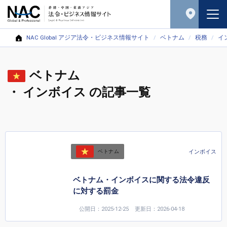
NAC Global アジア法令・ビジネス情報サイト
ベトナム
税務
イ
ベトナム
・ インボイス の記事一覧
インボイス
ベトナム
ベトナム・インボイスに関する法令違反
に対する罰金
公開日：2025-12-25
更新日：2026-04-18