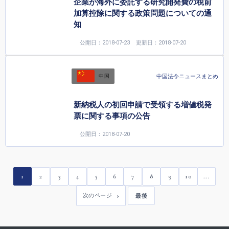
企業が海外に委託する研究開発費の税前
加算控除に関する政策問題についての通
知
公開日：2018-07-23
更新日：2018-07-20
中国法令ニュースまとめ
中国
新納税人の初回申請で受領する増値税発
票に関する事項の公告
公開日：2018-07-20
1
2
3
4
5
6
7
8
9
10
...
次のページ
最後