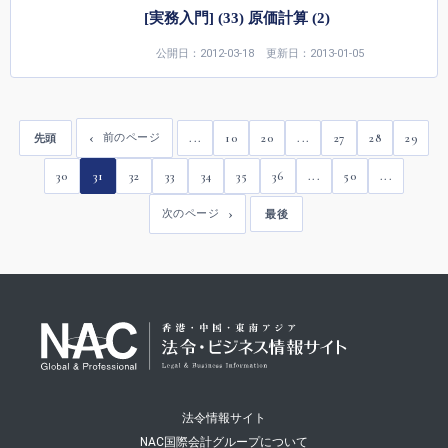
[実務入門] (33) 原価計算 (2)
公開日：2012-03-18
更新日：2013-01-05
...
10
20
...
27
28
29
前のページ
先頭
30
31
32
33
34
35
36
...
50
...
次のページ
最後
法令情報サイト
NAC国際会計グループについて