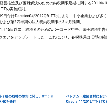
経営推進及び困難解決のための納税期限延期に関する2011年10
1/QD-TTの実施細則。
19日付けDecision04/2012QĐ-TTgにより、中小企業およ
期および第2四半期の法人税納税期限の3ヶ月延期。
2年1月16日以降、納税者のためのバーコード申告、電子納税申
ウエアをアップデートした。これにより、各税務局は旧型の確
後の残材の除却に関し、Official
ベトナム・建築資材におけ
-TXNKを発行
Circular11/2012/TT-B