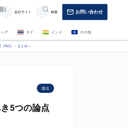
お問い合わせ
会社サイト
検索
ネシア
タイ
インド
その他
（FAQ）・まとめ～
進出
き5つの論点