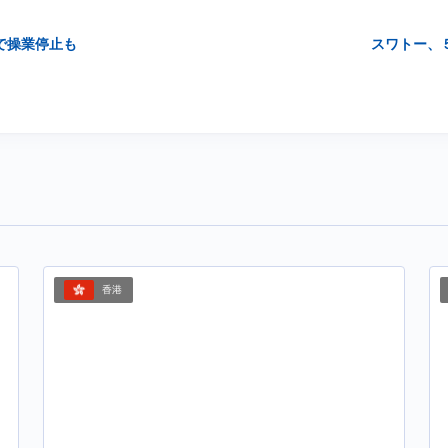
で操業停止も
スワトー、
香港