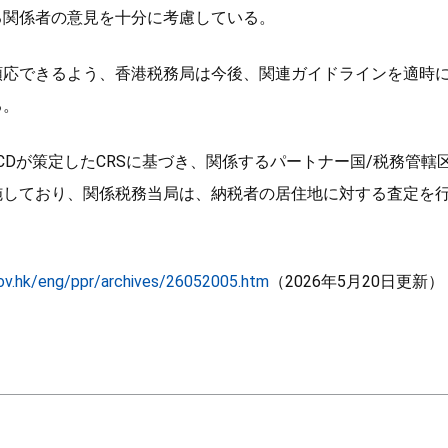
る関係者の意見を十分に考慮している。
順応できるよう、香港税務局は今後、関連ガイドラインを適時
る。
OECDが策定したCRSに基づき、関係するパートナー国/税務管
施しており、関係税務当局は、納税者の居住地に対する査定を
gov.hk/eng/ppr/archives/26052005.htm
（2026年5月20日更新）