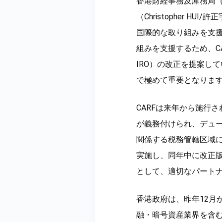
香港財経事務及庫務局（Finan
（Christopher
国際的な取り組みを支
組みを支援するため、CARF
IRO）の改正を提案し
で極めて重要となりま
CARFは来年から施行
が義務付けられ、デュ
関係する税務管轄区域に
実施し、同年中に改正版
として、適切なパート
香港政府は、昨年12月
融・暗号資産業界を含