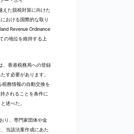
ストファー・ホイ
境を越えた脱税対策に向けた
策における国際的な取り
enue Ordinance:
しての地位を維持する上
は、香港税務局への登録
果たす必要があります。
る税務情報の自動交換を
維持されることを条件に
、と述べた。
ており、専門家団体や金
は、当該法案作成にあた