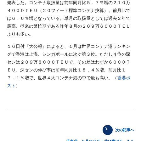
発表した。コンテナ取扱量は前年同月比５．７％増の２１０万
４０００ＴＥＵ（２０フィート標準コンテナ換算）。前月比で
は６．６％増となっている。単月の取扱量としては過去２年で
最高、従来の繁忙期である昨年８月の２０９万６０００ＴＥＵ
よりも多い。
１６日付『大公報』によると、１月は世界コンテナ港ランキン
グで香港は上海、シンガポールに次ぐ第３位。ただし４位の深
センは２０９万８０００ＴＥＵで、その差はわずか６０００Ｔ
ＥＵ。深センの伸び率は前年同月比１８．４％増、前月比１
７．１％増で、世界４大コンテナ港の中で最も高い。（
香港ポ
スト
）
次の記事へ