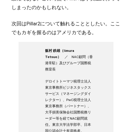
しまったのかもしれない。
次回はPillar2について触れることとしたい。ここ
でもカギを握るのはアメリカである。
飯村 鉄雄（Iimura
Tetsuo）
／ NAC顧問（香
港常駐）及びグループ国際税
務室長
デロイトトーマツ税理士法人
東京事務所ビジネスタックス
サービス（マネージングダイ
レクター）、PwC税理士法人
東京事務所（パートナー）、
大手損害保険会社国際税務リ
ーダー等を経てNAC顧問就
任。東京大学法学部卒、日本
国公認会計士有資格者。