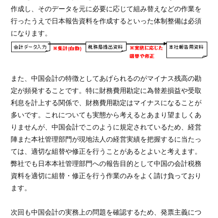
作成し、そのデータを元に必要に応じて組み替えなどの作業を
行ったうえで日本報告資料を作成するといった体制整備は必須
になります。
また、中国会計の特徴としてあげられるのがマイナス残高の勘
定が頻発することです。特に財務費用勘定に為替差損益や受取
利息を計上する関係で、財務費用勘定はマイナスになることが
多いです。これについても実態から考えるとあまり望ましくあ
りませんが、中国会計でこのように規定されているため、経営
陣また本社管理部門が現地法人の経営実績を把握するに当たっ
ては、適切な組替や修正を行うことがあるとよいと考えます。
弊社でも日本本社管理部門への報告目的として中国の会計税務
資料を適切に組替・修正を行う作業のみをよく請け負っており
ます。
次回も中国会計の実務上の問題を確認するため、発票主義につ