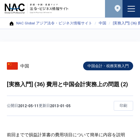
NAC Global アジア法令・ビジネス情報サイト
中国
[実務入門] (3
中国
中国会計・税務実務入門
[実務入門] (36) 費用と中国会計実務上の問題 (2)
公開日
更新日
印刷
2012-05-11
2013-01-05
前回までで損益計算書の費用項目について簡単に内容を説明