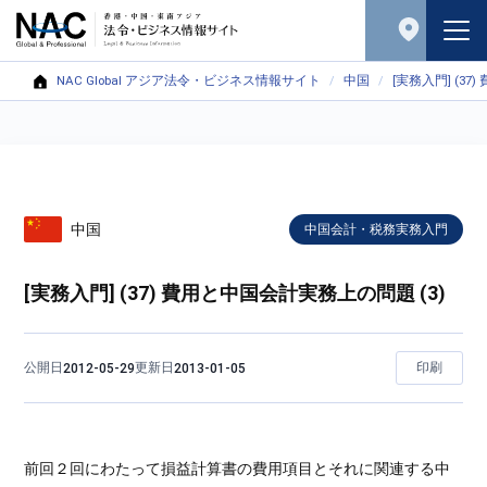
NAC Global アジア法令・ビジネス情報サイト
中国
[実務入門] (3
中国
中国会計・税務実務入門
[実務入門] (37) 費用と中国会計実務上の問題 (3)
公開日
更新日
印刷
2012-05-29
2013-01-05
前回２回にわたって損益計算書の費用項目とそれに関連する中