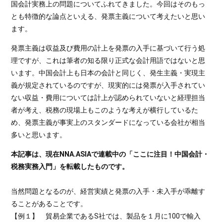
国会計実務上の問題についてふれてきました。今回はそのもっ
とも特徴的な論点といえる、発票主義について考えたいと思い
ます。
発票主義は収益及び費用の計上を発票の入手に基づいて行う処
理ですが、これは筆者の知る限り正式な会計用語ではないと思
います。中国会計上も日本の会計と同じく、発生主義・実現主
義が規定されているのですが、現実的には発票が入手されてい
ない収益・費用については計上が認められていないと経理担当
者が考え、税務の現場上もこのような考えが横行しているた
め、発票主義が事実上のスタンダードになっている会社が相当
多いと思います。
本記事は、現在NNA.ASIAで連載中の「ここに注目！中国会計・
税務実務入門」を転載したものです。
当然問題となるのが、経営実績と発票の入手・未入手が乖離す
ることがあることです。
【例１】 貿易企業であるS社では、製品を１月に100で輸入