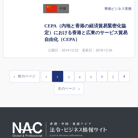
華南ビジネス実務
中国
CEPA（内地と香港の経済貿易緊密化協
定）における香港と広東のサービス貿易
自由化（CEPA）
公開日：2014-12-22
更新日：2018-12-26
1
2
3
4
5
6
7
8
前のページ
次のページ