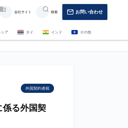
お問い合わせ
会社サイト
検索
ネシア
タイ
インド
その他
外国契約者税
に係る外国契