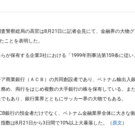
査警察総局の高官は8月21日に記者会見にて、金融界の大物
したことを表明した。
らが保有する企業3社における「1999年刑事法第159条に従
ジア商業銀行（ＡＣＢ）の共同創設者であり、ベトナム輸出入銀
も務め、両行をはじめ複数の大手銀行の株を保有している。ま
長でもあり、銀行業界とともにサッカー界の大物でもある。
CB銀行の預金者だけでなく、ベトナム金融業界全体に大きな
指数は8月21日から3日間で10%以上大暴落した。（
原文
）