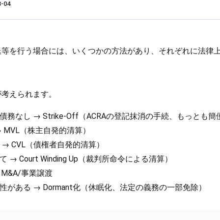
3-04
退等を行う場合には、いくつかの方法があり、それぞれに法律
が考えられます。
務なし → Strike-Off（ACRAの登記抹消の手続、もっとも
 MVL（株主自発的清算）
→ CVL（債権者自発的清算）
 Court Winding Up（裁判所命令による清算）
 M&A/事業譲渡
がある → Dormant化（休眠化、法定の義務の一部免除）