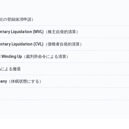
ff（会社の登録抹消申請）
oluntary Liquidation (MVL)（株主自発的清算）
Voluntary Liquidation (CVL)（債権者自発的清算）
ered Winding Up（裁判所命令による清算）
&Aによる撤退
Company（休眠状態にする）