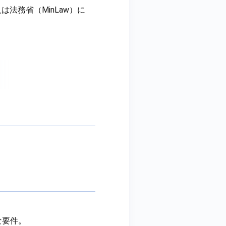
降、清算人は法務省（MinLaw）に
な要件。