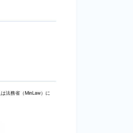
降、清算人は法務省（MinLaw）に
）