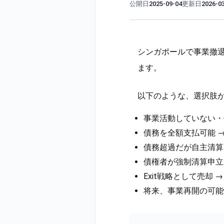
公開日
更新日
2025-09-04
2026-0
シンガポールで事業撤
ます。
以下のような、選択肢
事業活動していない・債
債務を全額支払可能 →
債務超過だが自主清算 
債権者が強制清算申立て →
Exit戦略として売却 →
将来、事業再開の可能性