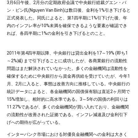
3月6日午後、2月分の定期政府会議で中央銀行総裁グエン・バ
ン・ビン氏(Nguyen Van Binh)は数日後、金利を1%引き下げると
正式発表した。同氏によると、第1四半期に1%引下げた後、年
内のインフレ率が10%未満を確保できるような要素が確認でき
れば、各四半期に1%の金利を引き下げるとのこと。
2011年第4四半期以降、中央銀行は貸出金利を17～19% (即ち1
～2%減) まで引下げることに成功したが、各商業銀行の流動性
問題はまだ解決されていなかった。多くの金融機関は流動性を
確保するために中央銀行から資金再供給を受けていたが、今年1
月、2月に入ると、事態は改善方向に推移している。中央銀行の
統計データによると、各金融機関の国債保有額は直近2ヶ月間で
15%増加し、相対的に高水準である。3～5年の国債の利回りは
11.27%であるが、多くの金融機関が買い入れており、金融機関
の流動性が改善された証拠である。インフレ減速及び金利引下
げへの期待が広がっている。
インターバンク市場における対優良金融機関への金利は大きく