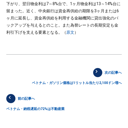
下がり、翌日物金利は7～8%台で、1ヶ月物金利は13～14%台に
留まった。近く、中央銀行は資金再供給の期限を3ヶ月または6
ヶ月に延長し、資金再供給を利用する金融機関に貸出強化のバ
ックアップを与えるとのこと。また為替レートの長期安定も金
利引下げを支える要素となる。（
原文
）
次の記事へ
ベトナム・ガソリン価格は1リットル当たり2,100ドン増へ
前の記事へ
ベトナム・納税遅延の72%は不動産業