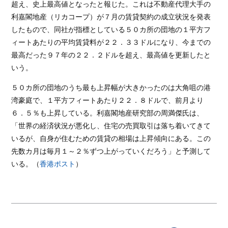
超え、史上最高値となったと報じた。これは不動産代理大手の
利嘉閣地産（リカコープ）が７月の賃貸契約の成立状況を発表
したもので、同社が指標としている５０カ所の団地の１平方フ
ィートあたりの平均賃貸料が２２．３３ドルになり、今までの
最高だった９７年の２２．２ドルを超え、最高値を更新したと
いう。
５０カ所の団地のうち最も上昇幅が大きかったのは大角咀の港
湾豪庭で、１平方フィートあたり２２．８ドルで、前月より
６．５％も上昇している。利嘉閣地産研究部の周満傑氏は、
「世界の経済状況が悪化し、住宅の売買取引は落ち着いてきて
いるが、自身が住むための賃貸の相場は上昇傾向にある。この
先数カ月は毎月１～２％ずつ上がっていくだろう」と予測して
いる。（
香港ポスト
）