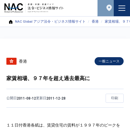
NAC Global アジア法令・ビジネス情報サイト
香港
家賃相場、９７
香港
一般ニュース
家賃相場、９７年を超え過去最高に
公開日
更新日
印刷
2011-08-12
2011-12-28
１１日付香港各紙は、賃貸住宅の賃料が１９９７年のピークを