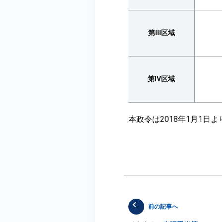
第III区域
第IV区域
本政令は2018年1月1日
前の記事へ