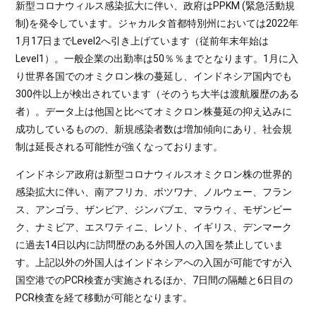
新型コロナウィルス感染拡大に伴い、政府はPPKM (緊急活動規
制)を発令しています。ジャカルタ首都特別州においては2022年
1月17日までLevel2へ引き上げています（従前年末年始は
Level1）。一般企業の出勤率は50％％までとなります。1月に入
り世界各国でのオミクロン株の蔓延し、インドネシア国内でも
300件以上が検出されています（そのうち大半は渡航履歴のある
者）。データ上は他国と比べてオミクロン株蔓延の抑え込みに
成功しているものの、新規感染者数は増加傾向にあり、社会規
制は延長される可能性が強くなっております。
インドネシア政府は新型コロナウィルスオミクロン株の世界的
感染拡大に伴い、南アフリカ、ボツワナ、ノルウェー、フラン
ス、アンゴラ、ザンビア、ジンバブエ、マラウィ、モザンビー
ク、ナミビア、エスワティニ、レソト、イギリス、デンマーク
に過去14日以内に訪問歴のある外国人の入国を禁止していま
す。上記以外の外国人はインドネシアへの入国が可能ですが入
国空港でのPCR検査が実施されるほか、7日間の隔離と6日目の
PCR検査を経て移動が可能となります。