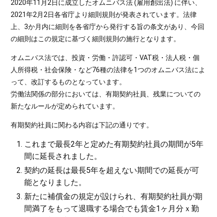
2020年11月2日に成立したオムニバス法 (雇用創出法) に伴い、
2021年2月2日各省庁より細則規則が発表されています。法律
上、3か月内に細則を各省庁から発行する旨の条文があり、今回
の細則はこの規定に基づく細則規則の施行となります。
オムニバス法では、投資・労働・許認可・VAT税・法人税・個
人所得税・社会保険・など76種の法律を1つのオムニバス法によ
って、改訂するものとなっています。
労働法関係の部分においては、有期契約社員、残業についての
新たなルールが定められています。
有期契約社員に関わる内容は下記の通りです。
これまで最長2年と定めた有期契約社員の期間が5年
間に延長されました。
契約の延長は最長5年を超えない期間での延長が可
能となりました。
新たに補償金の規定が設けられ、有期契約社員が期
間満了をもって退職する場合でも賃金1ヶ月分ｘ勤