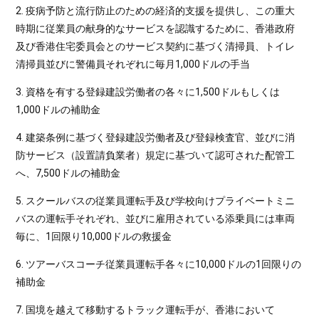
2. 疫病予防と流行防止のための経済的支援を提供し、この重大
時期に従業員の献身的なサービスを認識するために、香港政府
及び香港住宅委員会とのサービス契約に基づく清掃員、トイレ
清掃員並びに警備員それぞれに毎月1,000ドルの手当
3. 資格を有する登録建設労働者の各々に1,500ドルもしくは
1,000ドルの補助金
4. 建築条例に基づく登録建設労働者及び登録検査官、並びに消
防サービス（設置請負業者）規定に基づいて認可された配管工
へ、7,500ドルの補助金
5. スクールバスの従業員運転手及び学校向けプライベートミニ
バスの運転手それぞれ、並びに雇用されている添乗員には車両
毎に、1回限り10,000ドルの救援金
6. ツアーバスコーチ従業員運転手各々に10,000ドルの1回限りの
補助金
7. 国境を越えて移動するトラック運転手が、香港において