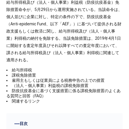
給与所得税及び（法人・個人事業）利益税（防疫抗疫基金）免
除措置命令が、5月29日から運用実施されている。当該命令は、
個人並びに企業に対し、特定の条件の下で、防疫抗疫基金
（Anti-epidemic Fund、以下「AEF」）に基づいて提供される財
政支援もしくは救済に関し、給与所得税及び（法人・個人事
業）利得税の納付を免除する。当該免除措置は、2019年4月1日
に開始する査定年度及びそれ以降すべての査定年度において、
課される給与所得税及び（法人・個人事業）利得税に関連して
適用される。
給与所得税
課税免除措置
雇用主もしくは従業員による税務申告の上での措置
（法人・個人事業）利益税の課税免除措置
防疫抗疫基金に基づく支援措置に係る課税免除措置のよくあ
る質問と回答（FAQ）
関連するリンク
目次