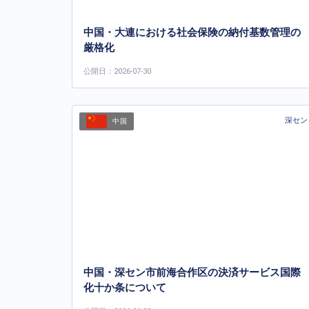
中国・大連における社会保険の納付基数管理の
厳格化
公開日：2026-07-30
深セン
中国
中国・深セン市前海合作区の決済サービス国際
化十か条について