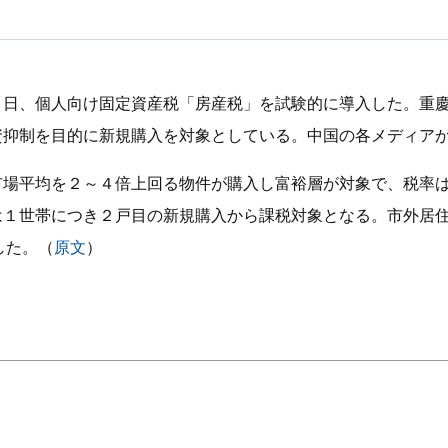
８日、個人向け固定資産税「房産税」を試験的に導入した。重
資抑制を目的に新規購入を対象としている。中国の各メディア
市場平均を２～４倍上回る物件が購入し富裕層が対象で、税率
は１世帯につき２戸目の新規購入から課税対象となる。市外居
した。（
原文
）