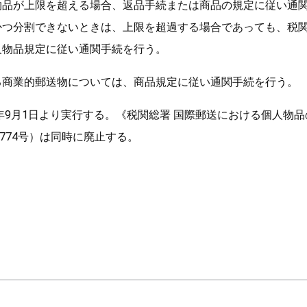
物品が上限を超える場合、返品手続または商品の規定に従い通
かつ分割できないときは、上限を超過する場合であっても、税
人物品規定に従い通関手続を行う。
る商業的郵送物については、商品規定に従い通関手続を行う。
0年9月1日より実行する。《税関総署 国際郵送における個人物
]774号）は同時に廃止する。