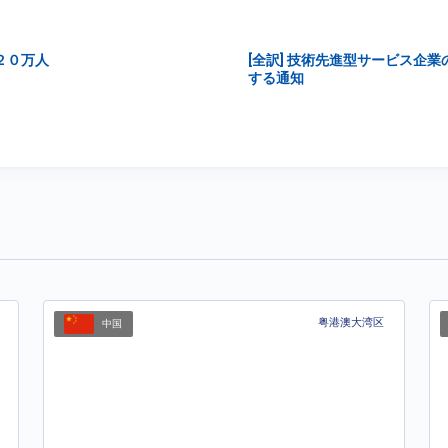
２０万人
[全訳] 技術先進型サービス企
する通知
粤港澳大湾区
中国