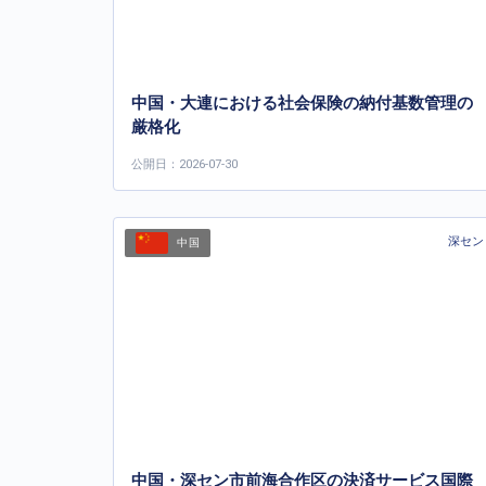
中国・大連における社会保険の納付基数管理の
厳格化
公開日：2026-07-30
深セン
中国
中国・深セン市前海合作区の決済サービス国際