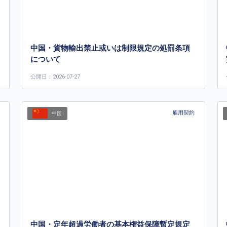
中国・貨物輸出禁止或いは制限規定の処罰条項
について
公開日：2026-07-27
雇用契約
中国
中国・定年超過労働者の基本権益保障暫定規定