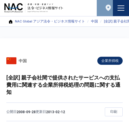
NAC Global アジア法令・ビジネス情報サイト
中国
[全訳] 親子
中国
企業所得税
[全訳] 親子会社間で提供されたサービスへの支払
費用に関連する企業所得税処理の問題に関する通
知
公開日
更新日
印刷
2008-09-28
2013-02-12