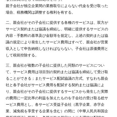
親子会社が独立企業間の業務取引によらない代金を受け取った
場合、税務機関は調整する権利を有する。
二、親会社がその子会社に提供する各種のサービスは、双方が
サービス契約または協議を締結し、明確に提供するサービスの
内容・手数料の基準及び金額等を規定し、上述の契約または協
議の規定により発生したサービス費用はすべて、親会社が営業
収入として申告納税しなければならない。子会社は原価費用と
して税前控除する。
三、親会社が複数の子会社に提供した同類のサービスについ
て、サービス費用は項目別の契約または協議を締結して受け取
ることができる；またサービス配賦協議の方式、すなわち親会
社と各子会社がサービス費用を配賦する契約または協議によ
り、親会社がその子会社に提供するサービスから発生した実際
の費用に一定比率の利益を加えたものを子会社の受け取る総サ
ービス費用とし、各サービス受益子会社（黒字企業、赤字企
業、減免税を享受する企業を含む）の間に《中華人民共和国企