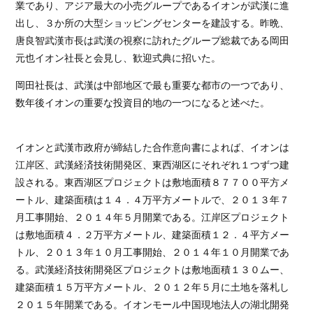
業であり、アジア最大の小売グループであるイオンが武漢に進
出し、３か所の大型ショッピングセンターを建設する。昨晩、
唐良智武漢市長は武漢の視察に訪れたグループ総裁である岡田
元也イオン社長と会見し、歓迎式典に招いた。
岡田社長は、武漢は中部地区で最も重要な都市の一つであり、
数年後イオンの重要な投資目的地の一つになると述べた。
イオンと武漢市政府が締結した合作意向書によれば、イオンは
江岸区、武漢経済技術開発区、東西湖区にそれぞれ１つずつ建
設される。東西湖区プロジェクトは敷地面積８７７００平方メ
ートル、建築面積は１４．４万平方メートルで、２０１３年７
月工事開始、２０１４年５月開業である。江岸区プロジェクト
は敷地面積４．２万平方メートル、建築面積１２．４平方メー
トル、２０１３年１０月工事開始、２０１４年１０月開業であ
る。武漢経済技術開発区プロジェクトは敷地面積１３０ムー、
建築面積１５万平方メートル、２０１２年５月に土地を落札し
２０１５年開業である。イオンモール中国現地法人の湖北開発