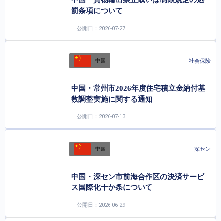
中国・貨物輸出禁止或いは制限規定の処
罰条項について
公開日：2026-07-27
社会保険
中国
中国・常州市2026年度住宅積立金納付基
数調整実施に関する通知
公開日：2026-07-13
深セン
中国
中国・深セン市前海合作区の決済サービ
ス国際化十か条について
公開日：2026-06-29