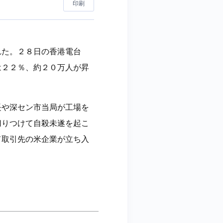
印刷
れた。２８日の香港電台
は２２％、約２０万人が昇
長や深セン市当局が工場を
切りつけて自殺未遂を起こ
て取引先の米企業が立ち入