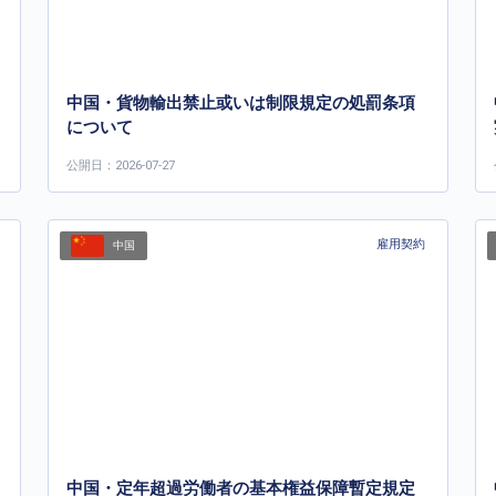
中国・貨物輸出禁止或いは制限規定の処罰条項
について
公開日：2026-07-27
雇用契約
中国
中国・定年超過労働者の基本権益保障暫定規定