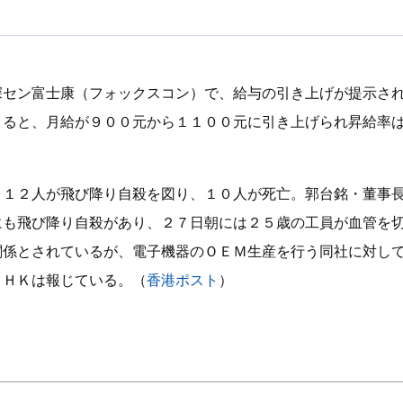
深セン富士康（フォックスコン）で、給与の引き上げが提示さ
よると、月給が９００元から１１００元に引き上げられ昇給率
り１２人が飛び降り自殺を図り、１０人が死亡。郭台銘・董事
にも飛び降り自殺があり、２７日朝には２５歳の工員が血管を
関係とされているが、電子機器のＯＥＭ生産を行う同社に対し
ＴＨＫは報じている。（
香港ポスト
）