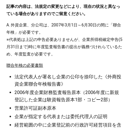
記事の内容は、法規定の変更などにより、現在の状況と異なっ
ている場合がありますのでご留意ください。
A. 外資企業、分公司は、2007年3月1日～6月30日の間に「聯合
年検」が必要です。
※代表処は上記の申告必要ありませんが、企業所得税確定申告(5
月31日まで)時に年度監査報告書の提出が義務づけれらているた
め、年度監査が必要です。
聯合年検の必要書類
法定代表人が署名し企業の公印を捺印した《外商投
資企業聯合年検報告書》
2006年度企業財務監査報告原本（2006年度に新規
登記した企業は験資報告原本1部・コピー2部）
営業許可証副本原本
企業が指定する代表または委托代理人の証明
経営範囲の中に企業登記前の行政許可経営項目を含