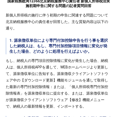
国家税務総局12366北京納税服務中心責任者 新個人所得税法実
施初期申告に関する問題の記者質問回答
新個人所得税の施行に伴う初期の申告に関連する問題について
北京納税服務中心の責任者が回答した。主な質疑内容は以下の
通り。
1. 源泉徴収単位により専門付加控除申告を行う事を選択
した納税人は、もし、専門付加控除項目情報に変化が発
生した場合、どのように処理を行えばよいか。
もし、納税人の専門項目控除情報に変化が発生した場合、納税
人は、個人所得税APPを通して、WEBホームページより更新し
て、源泉徴収単位に告知する。源泉徴収クライアントソフトウ
ェア中の【ダウンロード更新】機能モジュールを通して取得し
た最新の専門付加控除情報：または、「個人所得税専門付加控
除情報表」を源泉徴収単位に提出する、または、源泉徴収単位
が源泉徴収クライアントソフトウェア【修改】機能メニュー
で、納税人の最新情報を更新、インポートする。