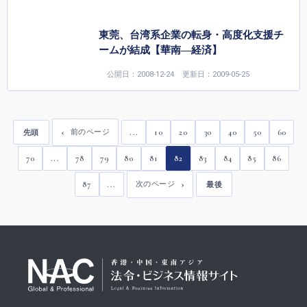
東莞、台湾系企業の転身・高度化支援チ
ームが結成【華南―経済】
公開日：2008-12-24
更新日：2009-05-25
...
10
20
30
40
50
60
前のページ
先頭
70
...
78
79
80
81
82
83
84
85
86
87
...
次のページ
最後