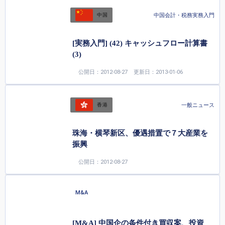
中国会計・税務実務入門
中国
[実務入門] (42) キャッシュフロー計算書
(3)
公開日：2012-08-27
更新日：2013-01-06
一般ニュース
香港
珠海・横琴新区、優遇措置で７大産業を
振興
公開日：2012-08-27
M&A
[M&A] 中国企の条件付き買収案、投資