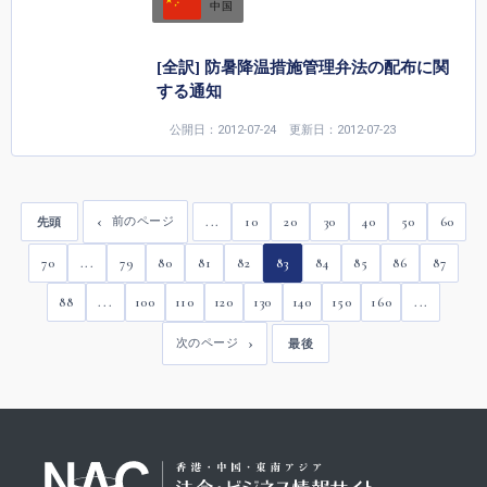
中国
[全訳] 防暑降温措施管理弁法の配布に関
する通知
公開日：2012-07-24
更新日：2012-07-23
...
10
20
30
40
50
60
前のページ
先頭
70
...
79
80
81
82
83
84
85
86
87
88
...
100
110
120
130
140
150
160
...
次のページ
最後