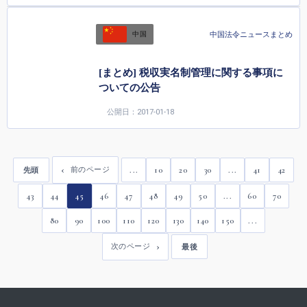
中国法令ニュースまとめ
中国
[まとめ] 税収実名制管理に関する事項に
ついての公告
公開日：2017-01-18
...
10
20
30
...
41
42
前のページ
先頭
43
44
45
46
47
48
49
50
...
60
70
80
90
100
110
120
130
140
150
...
次のページ
最後