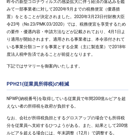
昨今の新型コロナウィルスの感染拡大に伴う経済の落込みを鑑
みて一部事業者に対して2020年9月までの税務便宜（優遇措
置）をとることが決定されました。2020年3月23日付財務大臣
令23号（No.23/PMK.03/2020）では、税務便宜を享受するため
の要件・優遇内容・申請方法などが記載されており、4月1日よ
り適用が開始されます。適用される事業者は、本令添付されて
いる事業分類コードを事業とする企業（主に製造業）で2018年
度法人税申告済であることが前提となります。
下記ではサマリーを御案内いたします。
PPH21(従業員所得税)の軽減
NPWP(納税番号)を取得している従業員で年間200憶ルピアを超
えない者の所得税を政府が負担する。
なお、会社が所得税負担とするグロスアップの場合でも所得税
分を従業員へ支給するひつようがある。また、結果として200憶
ルピアを超える場合には、年末調整（12月）で調整する。