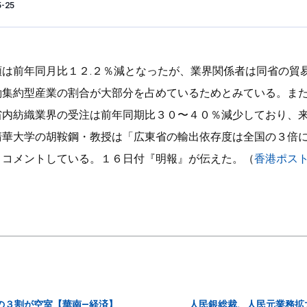
5-25
額は前年同月比１２.２％減となったが、業界関係者は同省の貿
働集約型産業の割合が大部分を占めているためとみている。ま
省内紡織業界の受注は前年同期比３０〜４０％減少しており、
清華大学の胡鞍鋼・教授は「広東省の輸出依存度は全国の３倍
とコメントしている。１６日付『明報』が伝えた。（
香港ポス
の３割が空室【華南—経済】
人民銀総裁、人民元業務拡