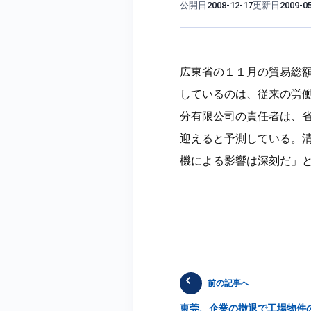
公開日
更新日
2008-12-17
2009-0
広東省の１１月の貿易総
しているのは、従来の労
分有限公司の責任者は、
迎えると予測している。
機による影響は深刻だ」
前の記事へ
東莞、企業の撤退で工場物件