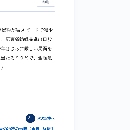
印刷
易総額が猛スピードで減少
た、広東省紡織品進出口股
来年はさらに厳しい局面を
に当たる９０％で、金融危
ト
）
次の記事へ
大の秒読み示唆【香港—経済】