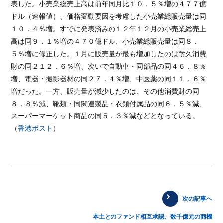
表した。小売業総売上高は前年同月比１０．５％増の４７７億
ドル（速報値）、価格変動要因を考慮した小売業総販売量は同
１０．４％増。すでに発表済みの１２年１２月の小売業総売上
高は同９．１％増の４７０億ドル、小売業総販売量は同８．
５％増に修正した。１月に販売量が最も増加したのは耐久消費
財の同２１２．６％増、次いで自動車・同部品の同４６．８％
増、電器・撮影器材の同２７．４％増、中医薬の同１１．６％
増だった。一方、販売量が減少したのは、その他消費財の同
８．８％減、靴類・同関連製品・衣類付属品の同６．５％減、
スーパーマーケット商品の同５．３％減などとなっている。
（
香港ポスト
）
次の記事へ
本土とのファンド相互承認、数千億元の商機