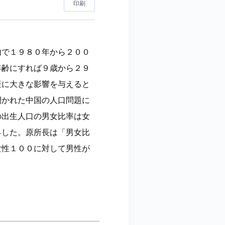
印刷
内で１９８０年から２００
年齢にすれば９歳から２９
産に大きな影響を与えると
開かれた中国の人口問題に
の出生人口の男女比率は女
昇した。原所長は「男女比
女性１００に対して男性が