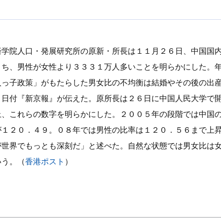
済学院人口・発展研究所の原新・所長は１１月２６日、中国国
うち、男性が女性より３３３１万人多いことを明らかにした。
人っ子政策」がもたらした男女比の不均衡は結婚やその後の出
７日付『新京報』が伝えた。原所長は２６日に中国人民大学で
上、これらの数字を明らかにした。２００５年の段階では中国
が１２０．４９。０８年では男性の比率は１２０．５６まで上
が世界でもっとも深刻だ」と述べた。自然な状態では男女比は
いう。（
香港ポスト
）