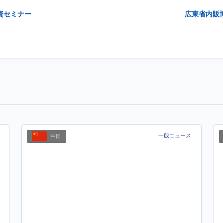
資セミナー
広東省内販
一般ニュース
中国