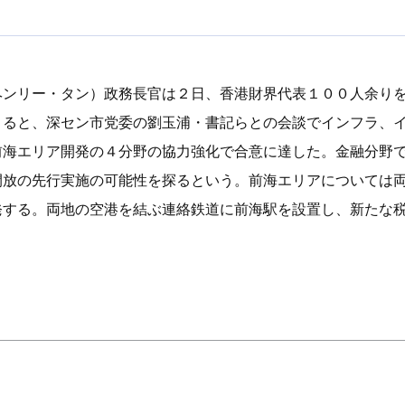
ヘンリー・タン）政務長官は２日、香港財界代表１００人余り
よると、深セン市党委の劉玉浦・書記らとの会談でインフラ、
前海エリア開発の４分野の協力強化で合意に達した。金融分野
開放の先行実施の可能性を探るという。前海エリアについては
発する。両地の空港を結ぶ連絡鉄道に前海駅を設置し、新たな
）