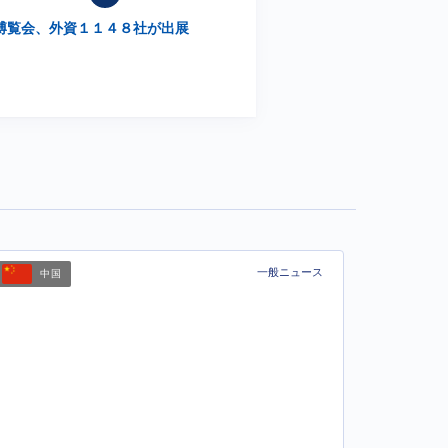
博覧会、外資１１４８社が出展
一般ニュース
中国