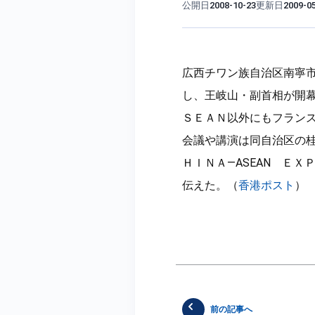
公開日
更新日
2008-10-23
2009-0
広西チワン族自治区南寧
し、王岐山・副首相が開
ＳＥＡＮ以外にもフラン
会議や講演は同自治区の
ＨＩＮＡ—ASEAN Ｅ
伝えた。（
香港ポスト
）
前の記事へ