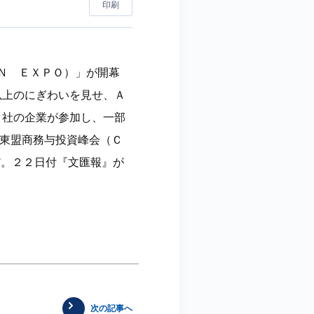
印刷
Ｎ ＥＸＰＯ）」が開幕
以上のにぎわいを見せ、Ａ
０社の企業が参加し、一部
—東盟商務与投資峰会（Ｃ
だ。２２日付『文匯報』が
次の記事へ