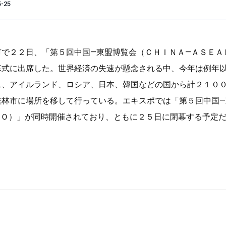
5-25
市で２２日、「第５回中国—東盟博覧会（ＣＨＩＮＡ—ＡＳＥＡ
幕式に出席した。世界経済の失速が懸念される中、今年は例年
ス、アイルランド、ロシア、日本、韓国などの国から計２１０
桂林市に場所を移して行っている。エキスポでは「第５回中国
ＸＰＯ）」が同時開催されており、ともに２５日に閉幕する予定