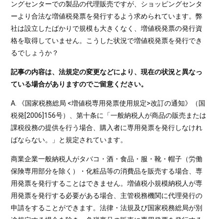
ングセンターでの製品の代理販売ですが、ショッピングセンタ
ーより合法な増値税発票を発行するよう求められています。弊
社は設立したばかりで規模も大きくなく、増値税発票の発行資
格を取得していません。こうした状況で増値税発票を発行でき
るでしょうか？
記事の内容は、法規定の変更などにより、現在の状況と異なっ
ている場合がありますのでご留意ください。
A. 《国家税務総局 <増値税専用発票使用規定>改訂の通知》（国
税発[2006]156号）、第十条に「一般納税人が商品の販売または
課税役務の提供を行う場合、購入者に専用発票を発行しなけれ
ばならない。」と規定されています。
商業企業一般納税人がタバコ・酒・食品・服・靴・帽子（労働
保険専用部分を除く）・化粧品等の消費品を販売する場合、専
用発票を発行することはできません。増値税小規模納税人が専
用発票を発行する必要がある場合、主管税務機関に代理発行の
申請をすることができます。法律・法規及び国家税務総局が別