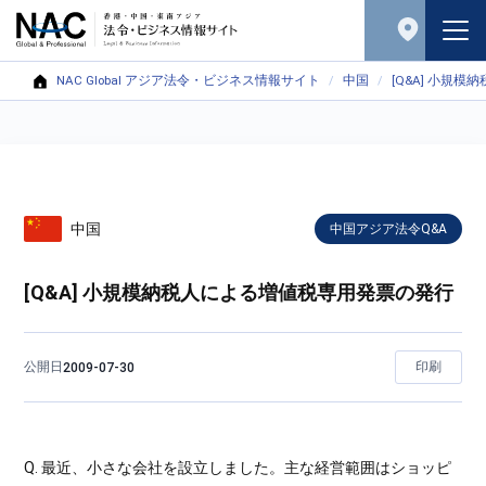
NAC Global アジア法令・ビジネス情報サイト
中国
[Q&A] 小規
中国
中国アジア法令Q&A
[Q&A] 小規模納税人による増値税専用発票の発行
公開日
印刷
2009-07-30
Q. 最近、小さな会社を設立しました。主な経営範囲はショッピ