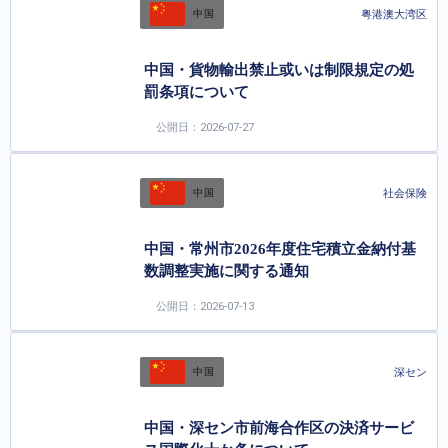
粤港澳大湾区
中国
中国・貨物輸出禁止或いは制限規定の処
罰条項について
公開日：2026-07-27
社会保険
中国
中国・常州市2026年度住宅積立金納付基
数調整実施に関する通知
公開日：2026-07-13
深セン
中国
中国・深セン市前海合作区の決済サービ