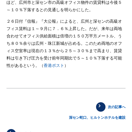
ほど、広州市と深セン市の高級オフィス物件の賃貸料は今後５
～１０％下落するとの見通しを明らかにした。
２６日付『信報』『大公報』によると、広州と深センの高級オ
フィス賃料は１～９月に７．６％上昇した。だが、来年は両地
合わせてオフィス供給面積は倍増の１５０万平方メートル、う
ち８０％余りは広州・珠江新城が占める。このため両地のオフ
ィス空室率は現在の１３％から２５～３０％まで高まり、賃貸
料は引き下げ圧力を受け前年同期比で５～１０％下落する可能
性があるという。（
香港ポスト
）
次の記事へ
深セン蛇口、ヒルトンホテルを建設