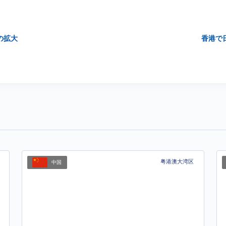
の拡大
香港で
粤港澳大湾区
中国