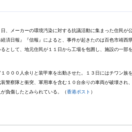
３日、メーカーの環境汚染に対する抗議活動に集まった住民が
港経済日報』『信報』によると、事件が起きたのは百色市靖西
いるとして、地元住民が１１日から工場を包囲し、施設の一部
官１０００人余りと装甲車を出動させた。１３日にはチワン族
武装警察隊と衝突、軍用車を含む１０台余りの車両が破壊され
人が負傷したとみられている。（
香港ポスト
）