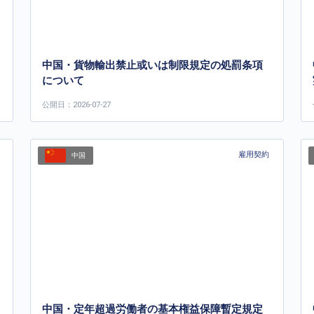
中国・貨物輸出禁止或いは制限規定の処罰条項
について
公開日：2026-07-27
雇用契約
中国
中国・定年超過労働者の基本権益保障暫定規定