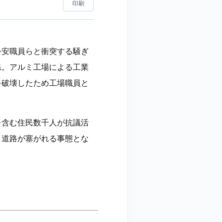
印刷
公安職員らと衝突する騒ぎ
県。アルミ工場による工業
を破壊したため工場職員と
を含む住民数千人が抗議活
、道路が塞がれる事態とな