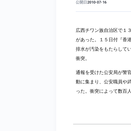
公開日
2010-07-16
広西チワン族自治区で１
があった。１５日付『香
排水が汚染をもたらして
衝突。
通報を受けた公安局が警
動に集まり、公安職員や
った。衝突によって数百