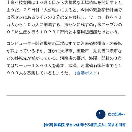
士康科技集団は１０月１日から大規模な工場移転を開始するも
ようだ。２９日付『大公報』によると、今回の緊急移転計画で
は深センにあるラインの３分の２を移転し、ワーカー数を４０
万人から１０万人に削減する。深センに残すのは米アップルの
ＯＥＭ生産を行うＩＤＰＢＧ部門と本部周辺機能だけという。
コンピューター関連機材の工場はすでに河南省鄭州市への移転
が決まっているほか、ほかに天津市、重慶市、湖北省武漢市な
どの移転先が挙がっている。河南省の鄭州、洛陽、開封の３市
ではワーカー１８００人を募集、武漢、河北省石家荘市でも１
０００人を募集しているもようだ。（
香港ポスト
）
次の記事へ
[全訳] 国務院 深セン経済特区範囲拡大に関する回答