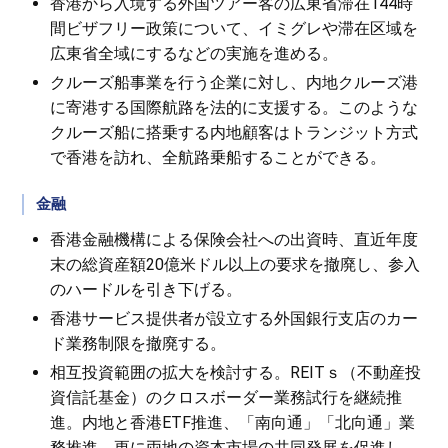
香港から入境する外国ツアー客の広東省滞在144時
間ビザフリー政策について、イミグレや滞在区域を
広東省全域にするなどの実施を進める。
クルーズ船事業を行う企業に対し、内地クルーズ港
に寄港する国際航路を法的に支援する。このような
クルーズ船に搭乗する内地顧客はトランジット方式
で香港を訪れ、全航路乗船することができる。
金融
香港金融機構による保険会社への出資時、直近年度
末の総資産額20億米ドル以上の要求を撤廃し、参入
のハードルを引き下げる。
香港サービス提供者が設立する外国銀行支店のカー
ド業務制限を撤廃する。
相互投資範囲の拡大を検討する。REITｓ（不動産投
資信託基金）のクロスボーダー業務試行を継続推
進。内地と香港ETF推進、「南向通」「北向通」業
務推進。更に両地の資本市場の共同発展を促進し、