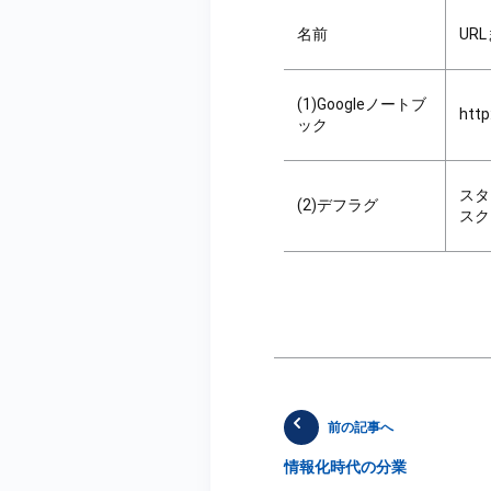
名前
UR
(1)Googleノートブ
htt
ック
スタ
(2)デフラグ
スク
前の記事へ
情報化時代の分業