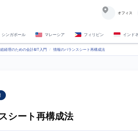
オフィス
シンガポール
マレーシア
フィリピン
インド
総経理のための会計&IT入門
情報のバランスシート再構成法
門
スシート再構成法