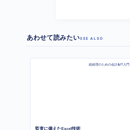
あわせて読みたい
SEE ALSO
総経理のための会計&IT入門
監査に備えたExcel技術