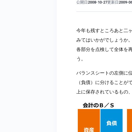
公開日
更新日
2008-10-27
2009-0
今年も残すところあと二
みてはいかがでしょうか
各部分を点検して全体を
う。
バランスシートの左側に
（負債）に分けることが
上に保存されているもの