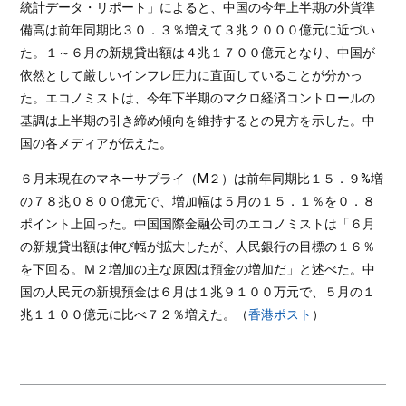
統計データ・リポート」によると、中国の今年上半期の外貨準
備高は前年同期比３０．３％増えて３兆２０００億元に近づい
た。１～６月の新規貸出額は４兆１７００億元となり、中国が
依然として厳しいインフレ圧力に直面していることが分かっ
た。エコノミストは、今年下半期のマクロ経済コントロールの
基調は上半期の引き締め傾向を維持するとの見方を示した。中
国の各メディアが伝えた。
６月末現在のマネーサプライ（M２）は前年同期比１５．９%増
の７８兆０８００億元で、増加幅は５月の１５．１％を０．８
ポイント上回った。中国国際金融公司のエコノミストは「６月
の新規貸出額は伸び幅が拡大したが、人民銀行の目標の１６％
を下回る。Ｍ２増加の主な原因は預金の増加だ」と述べた。中
国の人民元の新規預金は６月は１兆９１００万元で、５月の１
兆１１００億元に比べ７２％増えた。（
香港ポスト
）