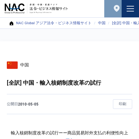
NAC Global アジア法令・ビジネス情報サイト
中国
[全訳] 中国・
中国
[全訳] 中国・輸入核銷制度改革の試行
公開日
印刷
2010-05-05
輸入核銷制度改革の試行ーー商品貿易対外支払の利便性向上