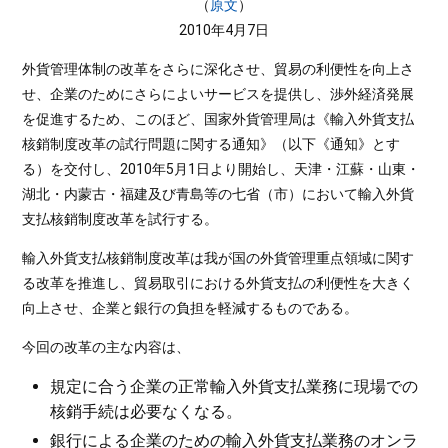
（
原文
）
2010年4月7日
外貨管理体制の改革をさらに深化させ、貿易の利便性を向上さ
せ、企業のためにさらによいサービスを提供し、渉外経済発展
を促進するため、このほど、国家外貨管理局は《輸入外貨支払
核銷制度改革の試行問題に関する通知》（以下《通知》とす
る）を交付し、2010年5月1日より開始し、天津・江蘇・山東・
湖北・内蒙古・福建及び青島等の七省（市）において輸入外貨
支払核銷制度改革を試行する。
輸入外貨支払核銷制度改革は我が国の外貨管理重点領域に関す
る改革を推進し、貿易取引における外貨支払の利便性を大きく
向上させ、企業と銀行の負担を軽減するものである。
今回の改革の主な内容は、
規定に合う企業の正常輸入外貨支払業務に現場での
核銷手続は必要なくなる。
銀行による企業のための輸入外貨支払業務のオンラ