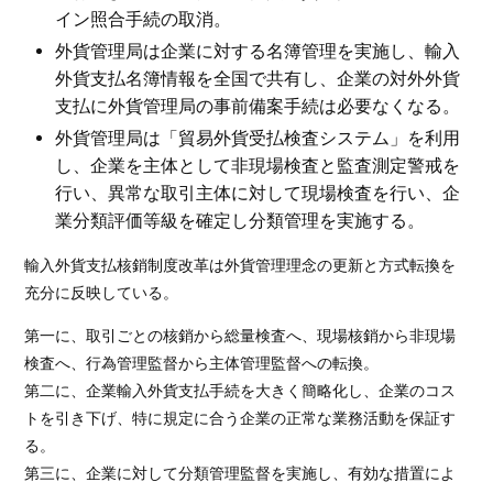
イン照合手続の取消。
外貨管理局は企業に対する名簿管理を実施し、輸入
外貨支払名簿情報を全国で共有し、企業の対外外貨
支払に外貨管理局の事前備案手続は必要なくなる。
外貨管理局は「貿易外貨受払検査システム」を利用
し、企業を主体として非現場検査と監査測定警戒を
行い、異常な取引主体に対して現場検査を行い、企
業分類評価等級を確定し分類管理を実施する。
輸入外貨支払核銷制度改革は外貨管理理念の更新と方式転換を
充分に反映している。
第一に、取引ごとの核銷から総量検査へ、現場核銷から非現場
検査へ、行為管理監督から主体管理監督への転換。
第二に、企業輸入外貨支払手続を大きく簡略化し、企業のコス
トを引き下げ、特に規定に合う企業の正常な業務活動を保証す
る。
第三に、企業に対して分類管理監督を実施し、有効な措置によ