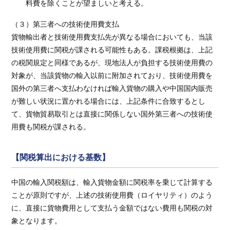
料費を除くことが望ましいと考える。
（３）第三者への技術使用費支払
貨物輸出者と技術使用費支払先が異なる場合においても、当該
技術使用費に関税が課される可能性もある。課税根拠は、上記
の税関規定と同様であるが、現地法人が負担する技術使用費の
対象が、当該貨物の輸入以前に附加されており、技術使用費を
国外の第三者へ支払わなければ輸入貨物の購入や中国国内販売
が難しい状況に置かれる場合には、上記条件に合致するとし
て、貨物貿易取引とは直接に関係しない国外第三者への技術使
用費も関税が課される。
【関税算出における基数】
中国の輸入関税額は、輸入貨物金額に関税率を乗じて計算する
ことが原則ですが、上述の技術使用費（ロイヤリティ）のよう
に、直接に貨物費用として支払う金額ではない費用も関税の対
象となります。