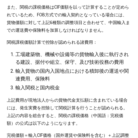
また、関税の課税価格はCIF価額を以って計算することが定めら
れているため、FOB方式での輸入契約となっている場合には、
貨物価額に対して上記6種類の調整項目と合わせて、中国輸入ま
での運送費や保険料を加算しなければなりません。
関税課税価額計算で控除が認められる諸費用：
工場建築物、機械や設備等の貨物輸入後に執行され
る建設、据付や組立、保守、及び技術役務の費用
輸入貨物の国内入国地点における積卸後の運送や関
連費用、保険料
輸入関税と国内税金
上記費用が現地法人からの貨物代金支払額に含まれている場合
には、発生実費を控除して関税計算を行うことが認められる。
上記の内容を総合すると、関税の課税価格（中国語：完税価
額）の公式は以下のようになります。
完税価額＝輸入CIF価格（国外運賃や保険料を含む）＋上記調整