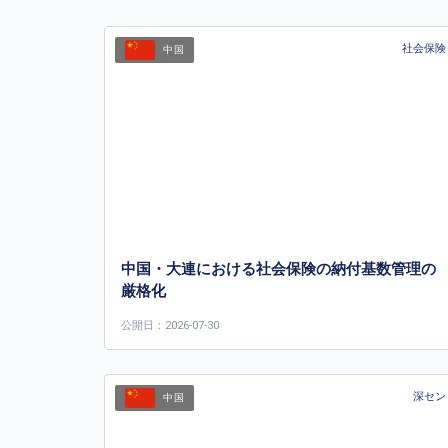
社会保険
中国
中国・大連における社会保険の納付基数管理の
厳格化
公開日：2026-07-30
深セン
中国