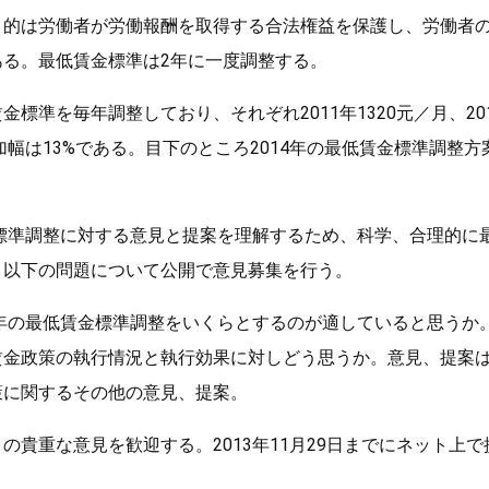
目的は労働者が労働報酬を取得する合法権益を保護し、労働者
ある。最低賃金標準は2年に一度調整する。
標準を毎年調整しており、それぞれ2011年1320元／月、2012
増加幅は13%である。目下のところ2014年の最低賃金標準調整
金標準調整に対する意見と提案を理解するため、科学、合理的に
、以下の問題について公開で意見募集を行う。
4年の最低賃金標準調整をいくらとするのが適していると思うか
賃金政策の執行情況と執行効果に対しどう思うか。意見、提案
策に関するその他の意見、提案。
の貴重な意見を歓迎する。2013年11月29日までにネット上