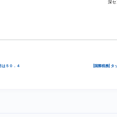
深セ
月は５０．４
[国際税務] 