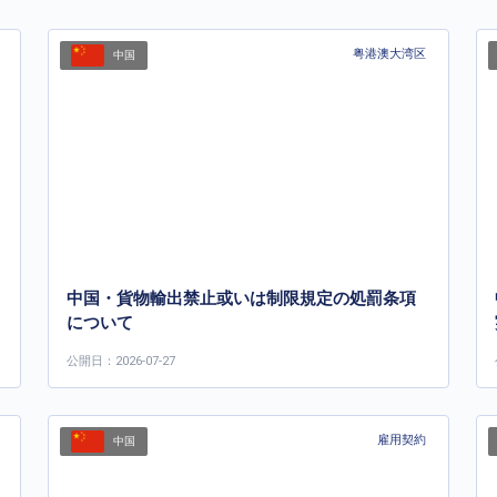
粤港澳大湾区
中国
中国・貨物輸出禁止或いは制限規定の処罰条項
について
公開日：2026-07-27
雇用契約
中国