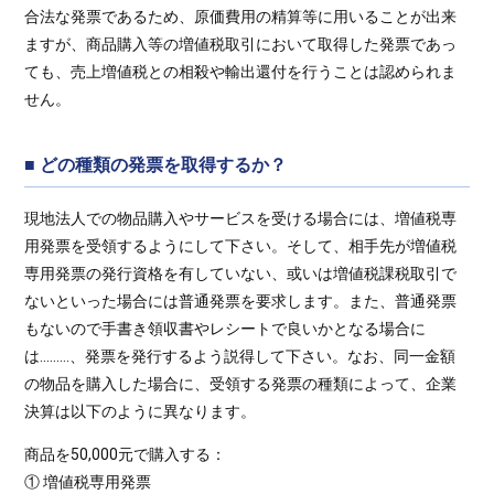
合法な発票であるため、原価費用の精算等に用いることが出来
ますが、商品購入等の増値税取引において取得した発票であっ
ても、売上増値税との相殺や輸出還付を行うことは認められま
せん。
■ どの種類の発票を取得するか？
現地法人での物品購入やサービスを受ける場合には、増値税専
用発票を受領するようにして下さい。そして、相手先が増値税
専用発票の発行資格を有していない、或いは増値税課税取引で
ないといった場合には普通発票を要求します。また、普通発票
もないので手書き領収書やレシートで良いかとなる場合に
は………、発票を発行するよう説得して下さい。なお、同一金額
の物品を購入した場合に、受領する発票の種類によって、企業
決算は以下のように異なります。
商品を50,000元で購入する：
① 増値税専用発票