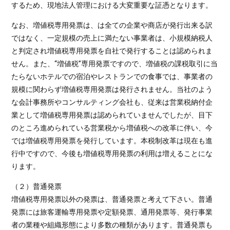
するため、現地法人管理における大変重要な証憑となります。
なお、増値税専用発票は、は全ての企業や商店が発行出来る訳
ではなく、一定規模の売上に満たない事業者は、小規模納税人
と判定され増値税専用発票を自社で発行することは認められま
せん。また、“増値税”専用発票ですので、増値税の課税取引に当
たらないホテルでの宿泊やレストランでの食事では、事業者の
規模に関わらず増値税専用発票は発行されません。当社のよう
な会計事務所やコンサルティング会社も、従来は営業税納付企
業として増値税専用発票は認められていませんでしたが、目下
のところ進められている営業税から増値税への改革に伴い、今
では増値税専用発票を発行しています。本税制改革は現在も進
行中ですので、今後も増値税専用発票の利用は増えることにな
ります。
（２）普通発票
増値税専用発票以外の発票は、普通発票と考えて下さい。普通
発票には旅客運輸専用発票や定額発票、通用発票等、発行事業
者の業種や組織形態により多数の種類があります。普通発票も