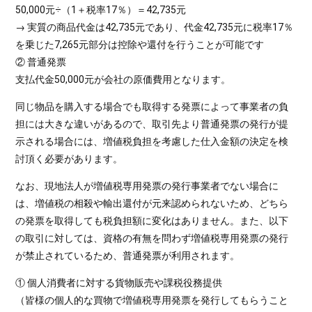
50,000元÷（1＋税率17％）＝42,735元
→ 実質の商品代金は42,735元であり、代金42,735元に税率17％
を乗じた7,265元部分は控除や還付を行うことが可能です
② 普通発票
支払代金50,000元が会社の原価費用となります。
同じ物品を購入する場合でも取得する発票によって事業者の負
担には大きな違いがあるので、取引先より普通発票の発行が提
示される場合には、増値税負担を考慮した仕入金額の決定を検
討頂く必要があります。
なお、現地法人が増値税専用発票の発行事業者でない場合に
は、増値税の相殺や輸出還付が元来認められないため、どちら
の発票を取得しても税負担額に変化はありません。また、以下
の取引に対しては、資格の有無を問わず増値税専用発票の発行
が禁止されているため、普通発票が利用されます。
① 個人消費者に対する貨物販売や課税役務提供
（皆様の個人的な買物で増値税専用発票を発行してもらうこと