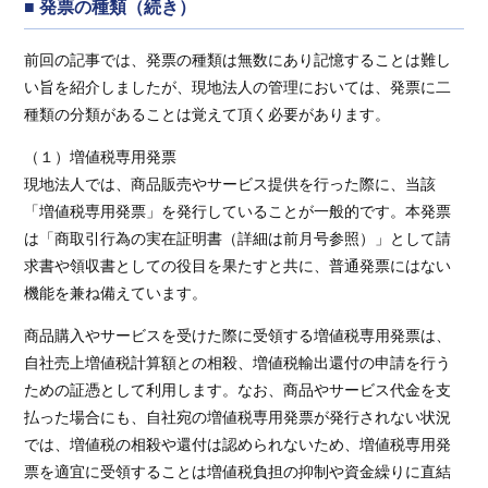
■ 発票の種類（続き）
前回の記事では、発票の種類は無数にあり記憶することは難し
い旨を紹介しましたが、現地法人の管理においては、発票に二
種類の分類があることは覚えて頂く必要があります。
（１）増値税専用発票
現地法人では、商品販売やサービス提供を行った際に、当該
「増値税専用発票」を発行していることが一般的です。本発票
は「商取引行為の実在証明書（詳細は前月号参照）」として請
求書や領収書としての役目を果たすと共に、普通発票にはない
機能を兼ね備えています。
商品購入やサービスを受けた際に受領する増値税専用発票は、
自社売上増値税計算額との相殺、増値税輸出還付の申請を行う
ための証憑として利用します。なお、商品やサービス代金を支
払った場合にも、自社宛の増値税専用発票が発行されない状況
では、増値税の相殺や還付は認められないため、増値税専用発
票を適宜に受領することは増値税負担の抑制や資金繰りに直結